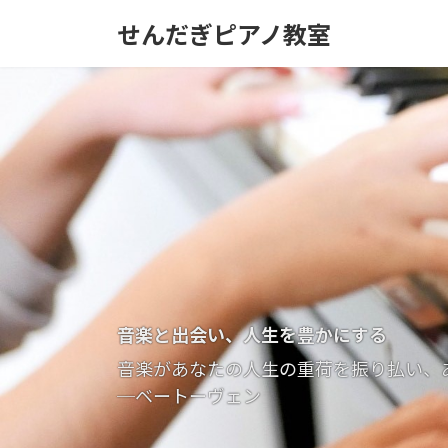
コ
ナ
せんだぎピアノ教室
ン
ビ
テ
ゲ
ン
ー
ツ
シ
へ
ョ
ス
ン
キ
に
ッ
移
プ
動
音楽と出会い、人生を豊かにする
音楽があなたの人生の重荷を振り払い、
─ベートーヴェン