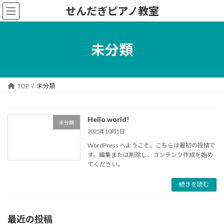
コ
ナ
せんだぎピアノ教室
ン
ビ
テ
ゲ
ン
ー
ツ
シ
未分類
へ
ョ
ス
ン
キ
に
ッ
移
TOP
未分類
プ
動
Hello world!
未分類
2025年10月1日
WordPress へようこそ。こちらは最初の投稿で
す。編集または削除し、コンテンツ作成を始め
てください。
続きを読む
最近の投稿